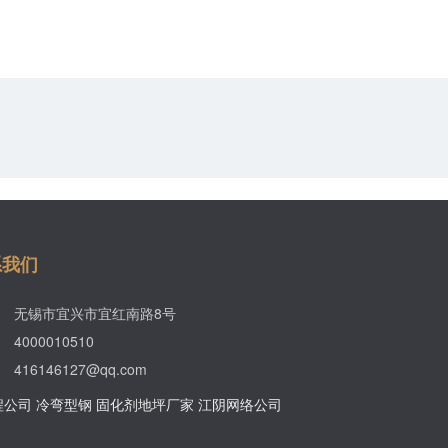
系我们
无锡市宜兴市宜红南路8号
4000010510
416146127@qq.com
程公司
冷弯型钢
固化剂地坪厂家
江阴网络公司