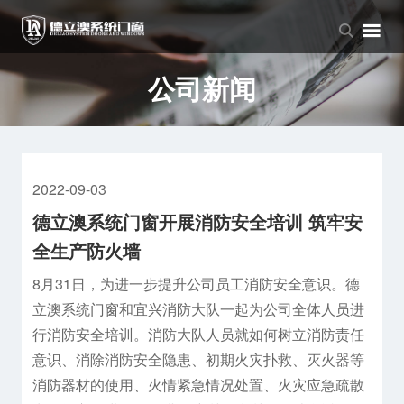
品牌中心
产品中心
新闻中心
品牌介绍
窗系列
公司新闻
公司新闻
企业文化
门系列
行业资讯
阳光房系列
2022-09-03
德立澳系统门窗开展消防安全培训 筑牢安
全生产防火墙
8月31日，为进一步提升公司员工消防安全意识。德
立澳系统门窗和宜兴消防大队一起为公司全体人员进
行消防安全培训。消防大队人员就如何树立消防责任
意识、消除消防安全隐患、初期火灾扑救、灭火器等
消防器材的使用、火情紧急情况处置、火灾应急疏散