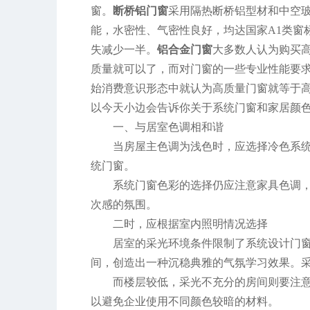
窗。
断桥铝门窗
采用隔热断桥铝型材和中空
能，水密性、气密性良好，均达国家A1类窗标
失减少一半。
铝合金门窗
大多数人认为购买
质量就可以了，而对门窗的一些专业性能要
始消费意识形态中就认为高质量门窗就等于
以今天小边会告诉你关于系统门窗和家居颜
一、与居室色调相和谐
当房屋主色调为浅色时，应选择冷色系
统门窗。
系统门窗色彩的选择仍应注意家具色调
次感的氛围。
二时，应根据室内照明情况选择
居室的采光环境条件限制了系统设计门
间，创造出一种沉稳典雅的气氛学习效果。
而楼层较低，采光不充分的房间则要注
以避免企业使用不同颜色较暗的材料。