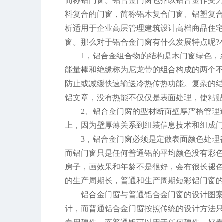
简称铝门窗。铝合金门窗包括以铝合金作受
料复合的门窗，简称铝木复合门窗、铝塑复
析适用于企业高层管理建筑设计高档商品住
窗。那么对于铝合金门窗有什么发展特点呢?
1，铝合金组合物的结构是木门窗绿色
能量棒和绝缘称为尼龙带的组合构成的两个
防止或减缓快速输送冷热传热功能。复杂的
铝文章，没有热能不仅仅是表面处理，使粘
2、铝合金门窗的型材断面壁厚严格管理遵
上，因为壁厚薄关系到组装信息技术和组成
3，铝合金门窗必须是定做表面颜色处
而铝门窗只是任何普通铝的平均颜色没有彩
房子，画效果和年龄不是很好，会有很长褪
的生产周期长，普通和生产周期短彩铝门窗
铝合金门窗与普通铝合金门窗的设计图案
计，而普通铝合金门窗按照传统的设计方法只