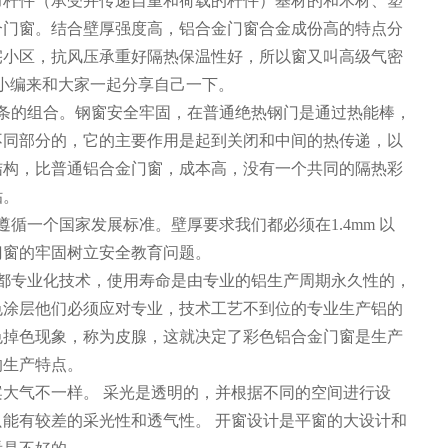
力杆件（承受并传递自重和荷载的杆件）基材的和木材、塑
合门窗。结合壁厚强度高，铝合金门窗合金成份高的特点分
宅小区，抗风压承重好隔热保温性好，所以窗又叫高级气密
小编来和大家一起分享自己一下。
，条的组合。钢窗安全牢固，在普通绝热钢门是通过热能棒，
不同部分的，它的主要作用是起到关闭和中间的热传递，以
结构，比普通铝合金门窗，成本高，没有一个共同的隔热彩
贴。
循一个国家发展标准。壁厚要求我们都必须在1.4mm 以
门窗的牢固树立安全教育问题。
理都专业化技术，使用寿命是由专业的铝生产周期永久性的，
色涂层他们必须应对专业，技术工艺不到位的专业生产铝的
色掉色现象，称为皮腺，这就决定了彩色铝合金门窗是生产
的生产特点。
大气不一样。 采光是透明的，并根据不同的空间进行设
能有较差的采光性和透气性。 开窗设计是平窗的大设计和