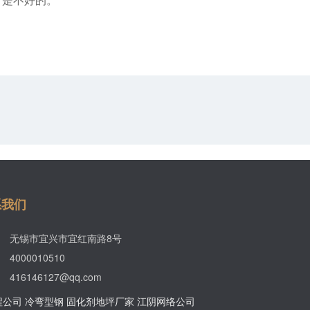
看是不好的。
系我们
无锡市宜兴市宜红南路8号
4000010510
416146127@qq.com
程公司
冷弯型钢
固化剂地坪厂家
江阴网络公司