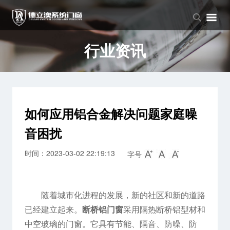
品牌中心
产品中心
新闻中心
品牌介绍
窗系列
公司新闻
行业资讯
企业文化
门系列
行业资讯
阳光房系列
如何应用铝合金解决问题家庭噪
音困扰
时间：2023-03-02 22:19:13
字号
随着城市化进程的发展，新的社区和新的道路
已经建立起来。
断桥铝门窗
采用隔热断桥铝型材和
中空玻璃的门窗。它具有节能、隔音、防噪、防