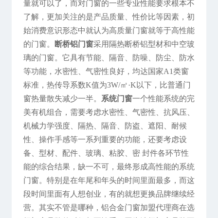
量就可以了，而对门窗的一些专业性能要求根本不
了解，更加关注的是产品质量、性价比等因素，初
始消费意识形态中就认为高质量门窗就等于高性能
的门窗。
断桥铝门窗
采用隔热断桥铝型材和中空玻
璃的门窗。它具有节能、隔音、防噪、防尘、防水
等功能，水密性、气密性良好，均达国家A1类窗
标准，热传导系数K值为3W/㎡·K以下，比普通门
窗热量散失减少一半。
系统门窗
一个性能系统的完
美有机组合，需要考虑水密性、气密性、抗风压、
机械力学强度、隔热、隔音、防盗、遮阳、耐候
性、操作手感等一系列重要的功能，还要考虑设
备、型材、配件、玻璃、粘胶、密 封件各环节性
能的综合结果，缺一不可，最终形成高性能的系统
门窗。特别是在年尾和年头的时间里面最多，而这
段时间里面有人想创业，有的就想更换品牌继续经
营。其实不管是哪种，铝合金门窗加盟代理商在选