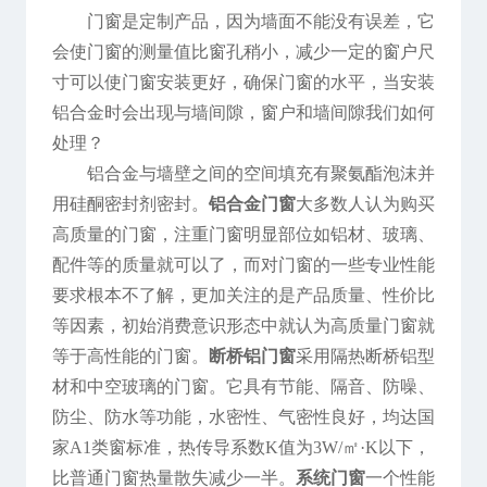
门窗是定制产品，因为墙面不能没有误差，它
会使门窗的测量值比窗孔稍小，减少一定的窗户尺
寸可以使门窗安装更好，确保门窗的水平，当安装
铝合金时会出现与墙间隙，窗户和墙间隙我们如何
处理？
铝合金与墙壁之间的空间填充有聚氨酯泡沫并
用硅酮密封剂密封。
铝合金门窗
大多数人认为购买
高质量的门窗，注重门窗明显部位如铝材、玻璃、
配件等的质量就可以了，而对门窗的一些专业性能
要求根本不了解，更加关注的是产品质量、性价比
等因素，初始消费意识形态中就认为高质量门窗就
等于高性能的门窗。
断桥铝门窗
采用隔热断桥铝型
材和中空玻璃的门窗。它具有节能、隔音、防噪、
防尘、防水等功能，水密性、气密性良好，均达国
家A1类窗标准，热传导系数K值为3W/㎡·K以下，
比普通门窗热量散失减少一半。
系统门窗
一个性能