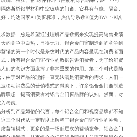
玻璃、粘胶、密 封件各环节性能的综合结果，缺一不可，
用隔热断桥铝型材和中空玻璃的门窗。它具有节能、隔音、
，均达国家A1类窗标准，热传导系数K值为3W/㎡·K以
追求数据，总是希望通过理解产品数据来实现提高销售业绩
今天的竞争中白热，显得无力。铝合金门窗制造商的竞争到
牌营销的第一个时代是条纹时代的产品内容呈现在消费者面
方式，所有铝合金门窗行业的数据告诉消费者，为了给消费
高人们的意识方面发挥了非常重要的作用。第二个时代是随
代，由于对产品的理解一直无法满足消费者的需求，人们一
快速移动消费品的营销模式的帮助下，许多铝合金门窗制造
品牌联想，提高消费者对铝合金门窗品牌的认知。然而，对
深入考虑。
品分析到产品媚俗的代言，每个铝合金门和视窗品牌都不知
。这三个时代从一定程度上解释了铝合金门窗行业的冲动，
考虑营销模式，更多的是一场低层次的营销竞争。铝合金门