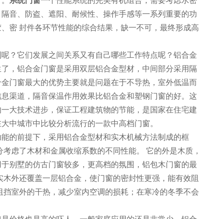
窗。
系统门窗
一个性能系统的完美有机组合，需要考虑水密
、隔音、防盗、遮阳、耐候性、操作手感等一系列重要的功
、密 封件各环节性能的综合结果，缺一不可，最终形成高
别呢？它们发展之间关系又有自己哪些工作特点呢？铝合金
生了，铝合金门窗是采用双层铝合金型材，中间部分采用隔
合金门窗最大的优势主要就是问题在于不导热，室外低温而
信息渠道，隔音保温作用效果比铝合金和塑钢门窗的好。这
的一大技术进步，保证工程建筑物的节能，是国家在住宅建
在大中城市中比较分析流行的一款中高档门窗。
功能的前提下，采用铝合金型材和实木机械方法制成的框
分考虑了木材和金属收缩系数的不同性能。 它的外是木质，
用于别墅的仿古门窗较多，更高档的氛围，铝包木门窗的最
实木外还覆盖一层铝合金，使门窗的密封性更强，能有效阻
阻挡室外的干热，减少室内空调的损耗；在寒冷的冬季不会