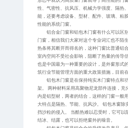
形态中就认为高质量门窗就等于高性能的门
性、气密性、抗风压、机械力学强度、隔热
能，还要考虑设备、型材、配件、玻璃、粘胶
性能的系统门窗。
铝合金门窗和铝包木门窗有什么可以区
门窗，相信我们大家对这个专业词汇也不陌
热条将其断开而得名的，这种门窗比普通铝
室内空间不受社会影响，阻断了热量的传导
也是中国最为一种重要的设计，是外窗形式
筑行业节能管理方面的重大政策措施，目前
铝包木门窗是在保持纯实木门窗特点和
架。 两种材料采用高聚物尼龙部件连接，充
内是铝型材，两者的结合，这样的门窗一般
大特点是隔热、节能、抗风沙。 铝包木窗除
挡沙粒的侵入。 当酷热难以忍受时，它可以
结冰、结露，也可以拒绝窗外的噪音。