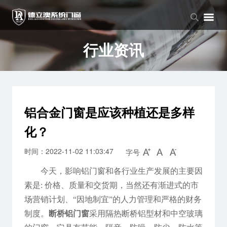
品牌中心
产品中心
新闻中心
品牌介绍
窗系列
公司新闻
行业资讯
企业文化
门系列
行业资讯
阳光房系列
铝合金门窗是应该种植还是多样
化？
时间：2022-11-02 11:03:47
字号
今天，影响铝门窗和各行业生产发展的主要因
素是: 价格、质量和交货期，当然还有渐进式的市
场营销计划、“因地制宜”的人力管理和严格的财务
制度。
断桥铝门窗
采用隔热断桥铝型材和中空玻璃