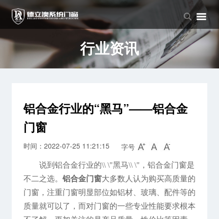
品牌中心
产品中心
新闻中心
品牌介绍
窗系列
公司新闻
行业资讯
企业文化
门系列
行业资讯
阳光房系列
铝合金行业的“黑马”——铝合金
门窗
时间：2022-07-25 11:21:15
字号
说到铝合金行业的\\ \"黑马\\ \"，铝合金门窗是
不二之选。
铝合金门窗
大多数人认为购买高质量的
门窗，注重门窗明显部位如铝材、玻璃、配件等的
质量就可以了，而对门窗的一些专业性能要求根本