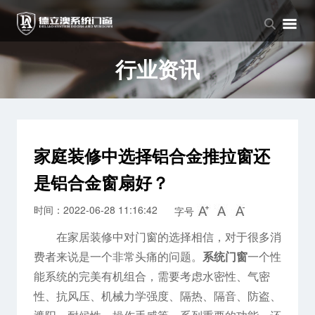
品牌中心
产品中心
新闻中心
品牌介绍
窗系列
公司新闻
行业资讯
企业文化
门系列
行业资讯
阳光房系列
家庭装修中选择铝合金推拉窗还
是铝合金窗扇好？
时间：2022-06-28 11:16:42
字号
在家居装修中对门窗的选择相信，对于很多消
费者来说是一个非常头痛的问题。
系统门窗
一个性
能系统的完美有机组合，需要考虑水密性、气密
性、抗风压、机械力学强度、隔热、隔音、防盗、