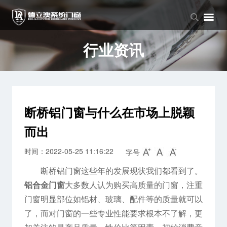
品牌中心
产品中心
新闻中心
品牌介绍
窗系列
公司新闻
行业资讯
企业文化
门系列
行业资讯
阳光房系列
断桥铝门窗与什么在市场上脱颖
而出
时间：2022-05-25 11:16:22
字号
断桥铝门窗这些年的发展现状我们都看到了。
铝合金门窗
大多数人认为购买高质量的门窗，注重
门窗明显部位如铝材、玻璃、配件等的质量就可以
了，而对门窗的一些专业性能要求根本不了解，更