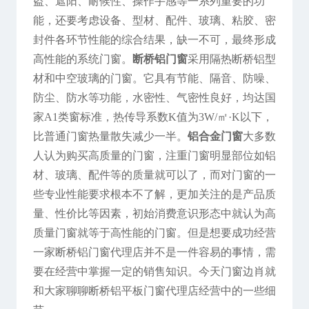
盗、遮阳、耐候性、操作手感等一系列重要的功
能，还要考虑设备、型材、配件、玻璃、粘胶、密
封件各环节性能的综合结果，缺一不可，最终形成
高性能的系统门窗。
断桥铝门窗
采用隔热断桥铝型
材和中空玻璃的门窗。它具有节能、隔音、防噪、
防尘、防水等功能，水密性、气密性良好，均达国
家A1类窗标准，热传导系数K值为3W/㎡·K以下，
比普通门窗热量散失减少一半。
铝合金门窗
大多数
人认为购买高质量的门窗，注重门窗明显部位如铝
材、玻璃、配件等的质量就可以了，而对门窗的一
些专业性能要求根本不了解，更加关注的是产品质
量、性价比等因素，初始消费意识形态中就认为高
质量门窗就等于高性能的门窗。但是想要成功经营
一家断桥铝门窗代理店并不是一件容易的事情，需
要在经营中掌握一定的销售知识。今天门窗边肖就
和大家聊聊断桥铝平板门窗代理店经营中的一些细