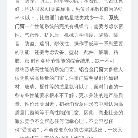
音、防噪、防尘、防水等功能，水密性、气密性良
好，均达国家A1类窗标准，热传导系数K值为3W/
㎡·K以下，比普通门窗热量散失减少一半。
系统
门窗
一个性能系统的完美有机组合，需要考虑水密
性、气密性、抗风压、机械力学强度、隔热、隔
音、防盗、遮阳、耐候性、操作手感等一系列重要
的功能，还要考虑设备、型材、配件、玻璃、粘
胶、密 封件各环节性能的综合结果，缺一不可，
最终形成高性能的系统门窗。
铝合金门窗
大多数人
认为购买高质量的门窗，注重门窗明显部位如铝
材、玻璃、配件等的质量就可以了，而对门窗的一
些专业性能要求根本不了解，更加关注的是产品质
量、性价比等因素，初始消费意识形态中就认为高
质量门窗就等于高性能的门窗。因此，商业社会的
激烈竞争不会容忍任何侥幸心理，不会容忍任
何“受害者”，不会改变永恒的法律就退出，一次又