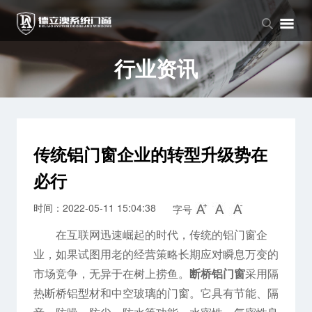
品牌中心
产品中心
新闻中心
品牌介绍
窗系列
公司新闻
行业资讯
企业文化
门系列
行业资讯
阳光房系列
传统铝门窗企业的转型升级势在
必行
时间：2022-05-11 15:04:38
字号
在互联网迅速崛起的时代，传统的铝门窗企
业，如果试图用老的经营策略长期应对瞬息万变的
市场竞争，无异于在树上捞鱼。
断桥铝门窗
采用隔
热断桥铝型材和中空玻璃的门窗。它具有节能、隔