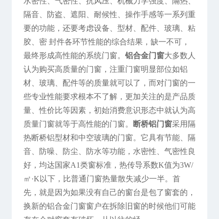
水密性、气密性、抗风压、机械力学强度、隔热、
隔音、防盗、遮阳、耐候性、操作手感等一系列重
要的功能，还要考虑设备、型材、配件、玻璃、粘
胶、密 封件各环节性能的综合结果，缺一不可，
最终形成高性能的系统门窗。
铝合金门窗
大多数人
认为购买高质量的门窗，注重门窗明显部位如铝
材、玻璃、配件等的质量就可以了，而对门窗的一
些专业性能要求根本不了解，更加关注的是产品质
量、性价比等因素，初始消费意识形态中就认为高
质量门窗就等于高性能的门窗。
断桥铝门窗
采用隔
热断桥铝型材和中空玻璃的门窗。它具有节能、隔
音、防噪、防尘、防水等功能，水密性、气密性良
好，均达国家A1类窗标准，热传导系数K值为3W/
㎡·K以下，比普通门窗热量散失减少一半。首
先，就是因为如果没有自己的窗台是包了窗套的，
换新的铝合金门窗窗户在拆除旧窗的时候他们可能