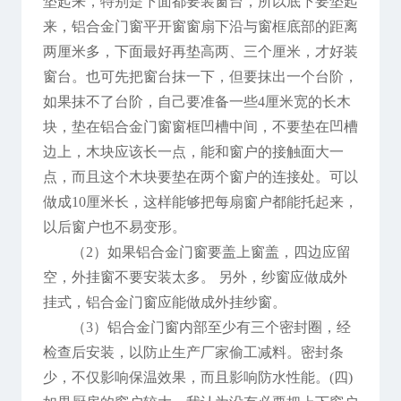
垫起来，特别是下面都要装窗台，所以底下要垫起
来，铝合金门窗平开窗窗扇下沿与窗框底部的距离
两厘米多，下面最好再垫高两、三个厘米，才好装
窗台。也可先把窗台抹一下，但要抹出一个台阶，
如果抹不了台阶，自己要准备一些4厘米宽的长木
块，垫在铝合金门窗窗框凹槽中间，不要垫在凹槽
边上，木块应该长一点，能和窗户的接触面大一
点，而且这个木块要垫在两个窗户的连接处。可以
做成10厘米长，这样能够把每扇窗户都能托起来，
以后窗户也不易变形。
（2）如果铝合金门窗要盖上窗盖，四边应留
空，外挂窗不要安装太多。 另外，纱窗应做成外
挂式，铝合金门窗应能做成外挂纱窗。
（3）
铝合金门窗内部至少有三个密封圈，经
检查后安装，以防止生产厂家偷工减料。密封条
少，不仅影响保温效果，而且影响防水性能。(四)