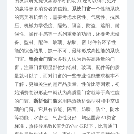
的发展研究提供源源不断的动力;还可以得到更好
的赢得更多消费者的信赖。
系统门窗
一个性能系统
的完美有机组合，需要考虑水密性、气密性、抗风
压、机械力学强度、隔热、隔音、防盗、遮阳、耐
候性、操作手感等一系列重要的功能，还要考虑设
备、型材、配件、玻璃、粘胶、密 封件各环节性
能的综合结果，缺一不可，最终形成高性能的系统
门窗。
铝合金门窗
大多数人认为购买高质量的门
窗，注重门窗明显部位如铝材、玻璃、配件等的质
量就可以了，而对门窗的一些专业性能要求根本不
了解，更加关注的是产品质量、性价比等因素，初
始消费意识形态中就认为高质量门窗就等于高性能
的门窗。
断桥铝门窗
采用隔热断桥铝型材和中空玻
璃的门窗。它具有节能、隔音、防噪、防尘、防水
等功能，水密性、气密性良好，均达国家A1类窗
标准，热传导系数K值为3W/㎡·K以下，比普通门