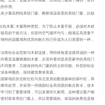
功能。过去，老建筑中的钢窗、旧系统门窗由于隔热，密封
暖的作用。
也有少量高档纯系统门窗、断桥保温装置的系统门窗，比较
铝包木窗; 木窗两种类型。为了防止木窗开裂，必须对木材
本较高的干燥方法，但室内空气循环均匀，能满足高质量干
材独特的温暖感和优异的耐久性已经成为人们喜爱的一种，
方法将铝合金型材与木材连接，用特殊角度连接而成的一种
室内看是温馨典雅的木窗，从室外看却是高贵豪华的系统门
的不同要求，又能保持纯木门窗的特点和功能。外层的铝合
喷涂各种颜色，保持建筑整体美观。
极国家地区的北欧红松与东北亚原始数据森林的落叶松，再
阻燃等处理，并采用一些德国社会高强度的黏合胶水，使木
得学习到了重要保障，可以发展经久耐用。这种通过窗户都
车密封胶条用在门窗上，所以需要隔热、保温的效果也是格