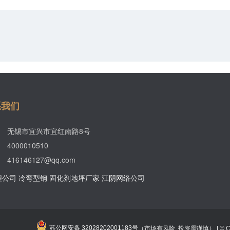
系我们
无锡市宜兴市宜红南路8号
4000010510
416146127@qq.com
程公司
冷弯型钢
固化剂地坪厂家
江阴网络公司
苏公网安备 32028202001183号
（市场有风险, 投资需谨慎） | © Copy