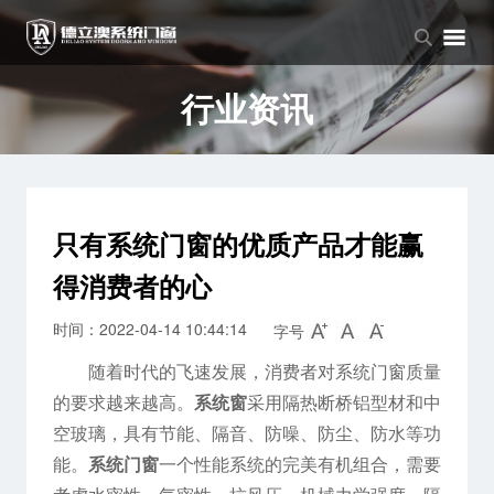
品牌中心
产品中心
新闻中心
品牌介绍
窗系列
公司新闻
行业资讯
企业文化
门系列
行业资讯
阳光房系列
只有系统门窗的优质产品才能赢
得消费者的心
时间：2022-04-14 10:44:14
字号
随着时代的飞速发展，消费者对系统门窗质量
的要求越来越高。
系统窗
采用隔热断桥铝型材和中
空玻璃，具有节能、隔音、防噪、防尘、防水等功
能。
系统门窗
一个性能系统的完美有机组合，需要