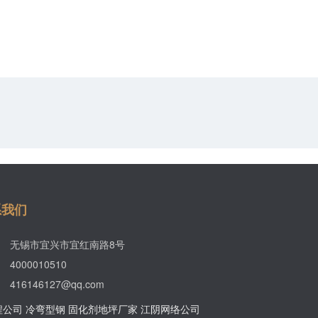
系我们
无锡市宜兴市宜红南路8号
4000010510
416146127@qq.com
程公司
冷弯型钢
固化剂地坪厂家
江阴网络公司