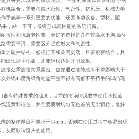
是具备更加流畅的线形,完美、平整的漆面以及影响较小的
美有机组合，需要考虑水密性、气密性、抗风压、机械力学
操作手感等一系列重要的功能，还要考虑设备、型材、配
结果，缺一不可，最终形成高性能的系统门窗。
和耐拉性和抗衰老性能，更好的选择是具有较高水平胸腺丙
线路需要平滑，需要区分强度增大和气密性。
的重力硬件结构，必须打开和关闭灵活，且要紧密结合，具
不能出现握手现象，才能轻松达到开闭效果。
角连接处需连接关系紧密。首先通过缝隙政府不得影响大于
，其次外铝45度角组角处需平整不得有高低不平挡手的凹凸现
对门窗有特殊要求的油漆，目前的市场情况要求使用水性油
外线泛黄和褪色，并且要喷射均匀无色差的无尘颗粒，最好
廓的整体厚度不能小于14mm，否则在使用过程中容易出现
落，从而影响窗户的使用。