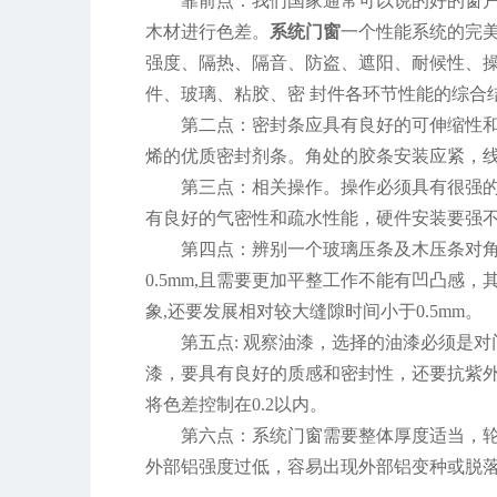
靠前点：我们国家通常可以说的好的窗户
木材进行色差。
系统门窗
一个性能系统的完
强度、隔热、隔音、防盗、遮阳、耐候性、
件、玻璃、粘胶、密 封件各环节性能的综合
第二点：密封条应具有良好的可伸缩性
烯的优质密封剂条。角处的胶条安装应紧，
第三点：相关操作。操作必须具有很强
有良好的气密性和疏水性能，硬件安装要强
第四点：辨别一个玻璃压条及木压条对
0.5mm,且需要更加平整工作不能有凹凸感
象,还要发展相对较大缝隙时间小于0.5mm。
第五点: 观察油漆，选择的油漆必须是
漆，要具有良好的质感和密封性，还要抗紫
将色差控制在0.2以内。
第六点：系统门窗需要整体厚度适当，轮
外部铝强度过低，容易出现外部铝变种或脱