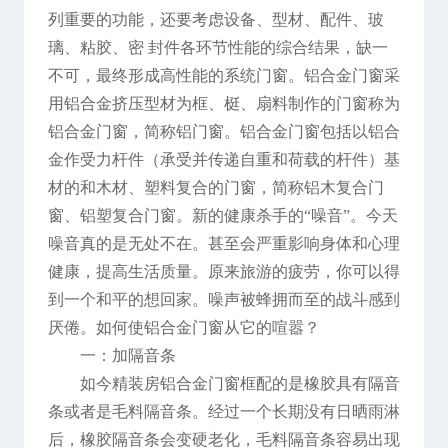
列重要的功能，还要考虑设备、型材、配件、玻
璃、粘胶、密 封件各环节性能的综合结果，缺一
不可，最终形成高性能的系统门窗。铝合金门窗采
用铝合金挤压型材为框、梃、扇料制作的门窗称为
铝合金门窗，简称铝门窗。铝合金门窗包括以铝合
金作受力杆件（承受并传递自重和荷载的杆件）基
材的和木材、塑料复合的门窗，简称铝木复合门
窗、铝塑复合门窗。新的健康杀手的“噪音”。今天
噪音真的是无处不在。甚至会严重影响身体和心理
健康，提高生活质量。原来旅游的疲劳，你可以得
到一个和平的想回家。噪声被蜂拥而至的战斗感到
厌倦。如何使铝合金门窗从它的喧嚣？
一：加隔音条
如今精装房铝合金门窗框配的是橡胶具有隔音
条或者是毛料隔音条。经过一个长期没有日晒雨淋
后，橡胶隔音条会变硬老化，毛料隔音条容易出现