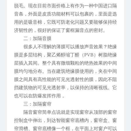
脱毛。现在目前市面价格上有作为一种中国进口隔
音条，外面是皮质功能材料可以包裹的，里面是选
用的是吸音棉，它既可防老化问题又要能够保持经
济韧性的，很好的保证了窗框漏音点的密封。
二：加隔音膜
很多人不理解的薄膜可以播放声音效果？绝缘
膜是多层结构，聚乙烯醇缩丁醛（PVB）树脂绝缘
层插入其间。整个具有微细颗粒的绝热效果的中间
膜均匀地分布。当在建筑绝缘膜使用的，夹在中间
膜之间具有高性能的可见光透射性的膜，因此不阻
挡建筑物的可见光透射率，以保持的清晰视线。它
也可以在防爆发挥作用，
三：加隔窗帘
隔音窗帘简单点说就是实现窗帘从顶部的窗帘
控制盒中伸出，到达智能窗帘底槽内，窗帘盒、窗
帘滑槽、窗帘底槽像一个框，在平面上对窗户可以