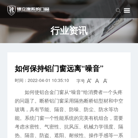
品牌中心
产品中心
新闻中心
品牌介绍
窗系列
公司新闻
行业资讯
企业文化
门系列
行业资讯
阳光房系列
如何保持铝门窗远离“噪音”
时间：2022-04-01 10:35:10
字号
如何使铝合金门窗从“噪音”给消费者一个头疼
的问题了。断桥铝门窗采用隔热断桥铝型材和中空
玻璃，具有节能、隔音、防噪、防尘、防水等功
能。系统门窗一个性能系统的完美有机组合，需要
考虑水密性、气密性、抗风压、机械力学强度、隔
热、隔音、防盗、遮阳、耐候性、操作手感等一系