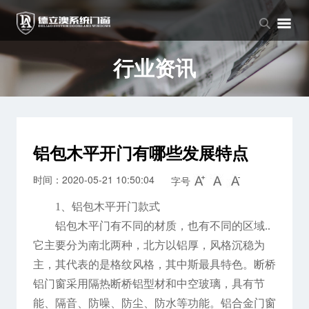
品牌中心
产品中心
新闻中心
品牌介绍
窗系列
公司新闻
行业资讯
企业文化
门系列
行业资讯
阳光房系列
铝包木平开门有哪些发展特点
时间：2020-05-21 10:50:04
字号
1、铝包木平开门款式
铝包木平门有不同的材质，也有不同的区域..
它主要分为南北两种，北方以铝厚，风格沉稳为
主，其代表的是格纹风格，其中斯最具特色。断桥
铝门窗采用隔热断桥铝型材和中空玻璃，具有节
能、隔音、防噪、防尘、防水等功能。铝合金门窗