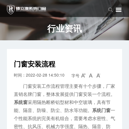
品牌中心
产品中心
新闻中心
品牌介绍
窗系列
公司新闻
行业资讯
企业文化
门系列
行业资讯
阳光房系列
门窗安装流程
时间：2022-02-28 14:50:10
字号
门窗安装工作流程管理主要有十个步骤，厂家
直销名牌门窗，整体发展提供门窗安装一个流程。
系统窗
采用隔热断桥铝型材和中空玻璃，具有节
能、隔音、防噪、防尘、防水等功能。
系统门窗
一
个性能系统的完美有机组合，需要考虑水密性、气
密性、抗风压、机械力学强度、隔热、隔音、防