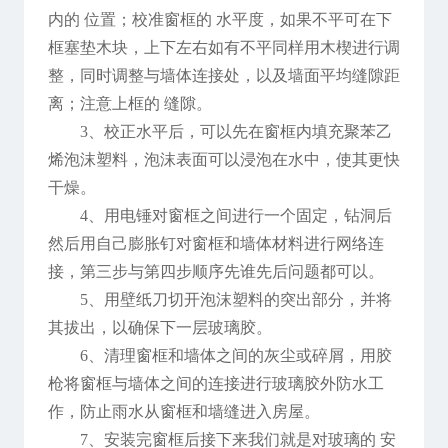
内的 位置；校准窗框的 水平度，如果不平可在下
框塞垫木块，上下左右如有不平同样用木楔进行调
整，同时调整与墙体连接处，以及墙面平均缝隙距
离；注意上框的 缝隙。
3、校正水平后，可以先在窗框内填充聚苯乙
烯泡沫塑料，泡沫表面可以浸泡在水中，使其更快
干燥。
4、用电锤对窗框之间进行一个固定，钻洞后
然后用自己膨胀钉对窗框和墙体材料进行网络连
接，第三步与第四步顺序先谁先后问题都可以。
5、用壁纸刀切开泡沫塑料的突出部分，并将
其拔出，以确保下一层玻璃胶。
6、清理窗框和墙体之间的灰尘或碎屑，用胶
枪将窗框与墙体之间的连接进行玻璃胶外防水工
作，防止雨水从窗框和墙缝进入房屋。
7、安装完窗框后接下来我们就是对玻璃的 安