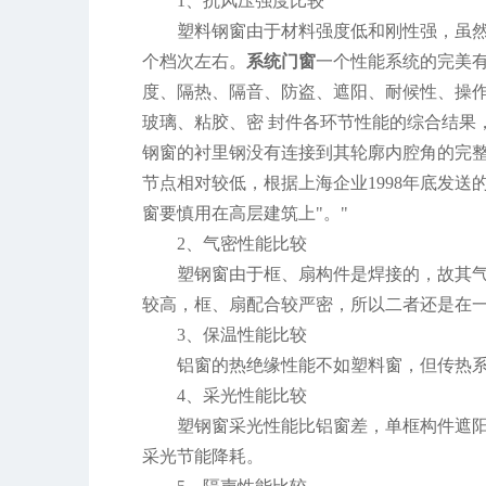
1、抗风压强度比较
塑料钢窗由于材料强度低和刚性强，虽
个档次左右。
系统门窗
一个性能系统的完美
度、隔热、隔音、防盗、遮阳、耐候性、操
玻璃、粘胶、密 封件各环节性能的综合结果
钢窗的衬里钢没有连接到其轮廓内腔角的完
节点相对较低，根据上海企业1998年底发送
窗要慎用在高层建筑上"。"
2、气密性能比较
塑钢窗由于框、扇构件是焊接的，故其
较高，框、扇配合较严密，所以二者还是在
3、保温性能比较
铝窗的热绝缘性能不如塑料窗，但传热系数只
4、采光性能比较
塑钢窗采光性能比铝窗差，单框构件遮阳
采光节能降耗。