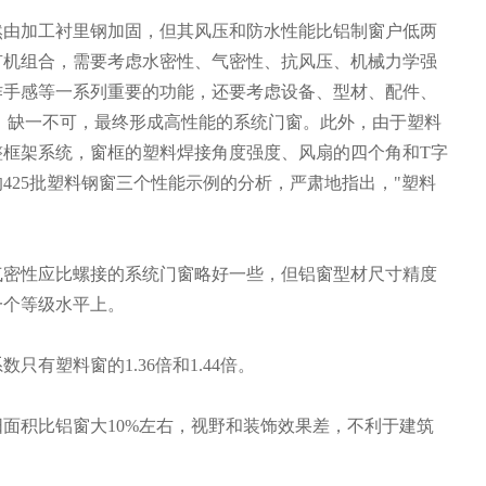
然由加工衬里钢加固，但其风压和防水性能比铝制窗户低两
有机组合，需要考虑水密性、气密性、抗风压、机械力学强
作手感等一系列重要的功能，还要考虑设备、型材、配件、
，缺一不可，最终形成高性能的系统门窗。此外，由于塑料
整框架系统，窗框的塑料焊接角度强度、风扇的四个角和T字
的425批塑料钢窗三个性能示例的分析，严肃地指出，"塑料
气密性应比螺接的系统门窗略好一些，但铝窗型材尺寸精度
一个等级水平上。
有塑料窗的1.36倍和1.44倍。
面积比铝窗大10%左右，视野和装饰效果差，不利于建筑