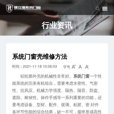
品牌中心
产品中心
新闻中心
品牌介绍
窗系列
公司新闻
行业资讯
企业文化
门系列
行业资讯
阳光房系列
系统门窗壳维修方法
时间：2021-11-18 10:06:03
字号
铝轮廓外壳的机械性非常好。
系统门窗
一个性
能系统的完美有机组合，需要考虑水密性、气密
性、抗风压、机械力学强度、隔热、隔音、防盗、
遮阳、耐候性、操作手感等一系列重要的功能，还
要考虑设备、型材、配件、玻璃、粘胶、密 封件
各环节性能的综合结果，缺一不可，最终形成高性