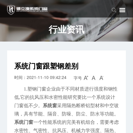
品牌中心
产品中心
新闻中心
品牌介绍
窗系列
公司新闻
行业资讯
企业文化
门系列
行业资讯
阳光房系列
系统门窗跟塑钢差别
时间：2021-11-10 09:42:24
字号
1.塑钢门窗企业由于不同材质进行强度和钢性
低,它的抗风压和水密性能研究要比一个系统设计
门窗低不少。
系统窗
采用隔热断桥铝型材和中空玻
璃，具有节能、隔音、防噪、防尘、防水等功能。
系统门窗
一个性能系统的完美有机组合，需要考虑
水密性、气密性、抗风压、机械力学强度、隔热、