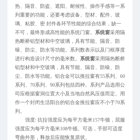
热、隔音、防盗、遮阳、耐候性、操作手感等一系
列重要的功能，还要考虑设备、型材、配件、玻
璃、粘胶、密 封件各环节性能的综合结果，缺一
不可，最终形成高性能的系统门窗。
系统窗
采用隔
热断桥铝型材和中空玻璃，具有节能、隔音、防
噪、防尘、防水等功能。系列数表示以及门框厚度
进行构造设计尺寸的毫米数。
系统窗
采用隔热断桥
铝型材和中空玻璃，具有节能、隔音、防噪、防
尘、防水等功能。铝合金可以推拉窗有55系列、60
系列、70系列、90系列包括四种。系列产品选用公
司应根据窗洞位置大小及当地自然风压值而定。用
作一个封闭生活阳台的铝合金推拉窗应不小于70系
列。
强度: 抗拉强度应为每平方毫米157牛顿，屈服
强度应为每平方毫米108牛顿。可选，手部可适度
弯曲外形，释放后应能恢复原状。