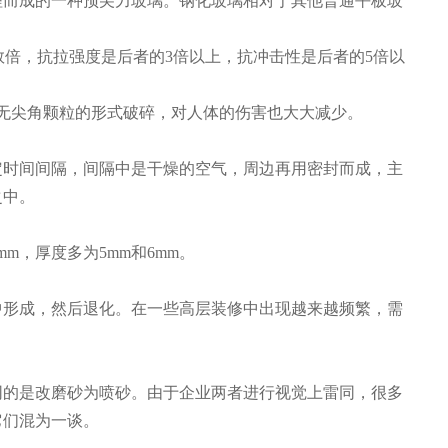
理而成的一种预尖力玻璃。钢化玻璃相对于其他普通平板玻
的数倍，抗拉强度是后者的3倍以上，抗冲击性是后者的5倍以
无尖角颗粒的形式破碎，对人体的伤害也大大减少。
定时间间隔，间隔中是干燥的空气，周边再用密封而成，主
之中。
m，厚度多为5mm和6mm。
中形成，然后退化。在一些高层装修中出现越来越频繁，需
同的是改磨砂为喷砂。由于企业两者进行视觉上雷同，很多
它们混为一谈。