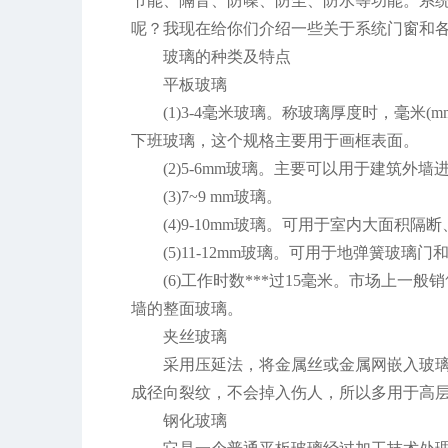
节能、隔音、防噪、防尘、防水等功能。系
呢？我现在给你们介绍一些关于系统门窗和各
玻璃的种类及特点
平板玻璃
(1)3-4毫米玻璃。称玻璃厚度时，毫米(
下班玻璃，这个规格主要用于画框表面。
(2)5-6mm玻璃。主要可以用于建筑
(3)7~9 mm玻璃。
(4)9-10mm玻璃。可用于室内大面积
(5)11-12mm玻璃。可用于地弹簧玻
(6)工作时数***过15毫米。市场上
墙的整面玻璃。
夹丝玻璃
采用压延法，将金属丝或金属网嵌入玻
成径向裂纹，不会掉入伤人，所以多用于高
钢化玻璃