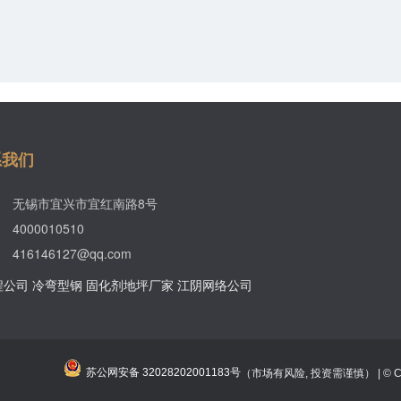
系我们
无锡市宜兴市宜红南路8号
4000010510
416146127@qq.com
程公司
冷弯型钢
固化剂地坪厂家
江阴网络公司
苏公网安备 32028202001183号
（市场有风险, 投资需谨慎） | © Copy