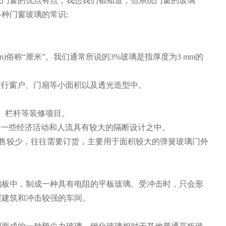
统门窗的优点有点，我想我们都知道，但系统门窗的玻璃
种门窗玻璃的常识:
mm)俗称“厘米”。我们通常所说的3%玻璃是指厚度为3 mm的
外墙进行窗户、门扇等小面积以及透光造型中。
隔断、栏杆等装修项目。
璃门和一些经济活动和人流具有较大的隔断设计之中。
一般销售较少，往往需要订货，主要用于面积较大的弹簧玻璃门外
璃板中，制成一种具有电阻的平板玻璃。受冲击时，只会形
层建筑和冲击较强的车间。