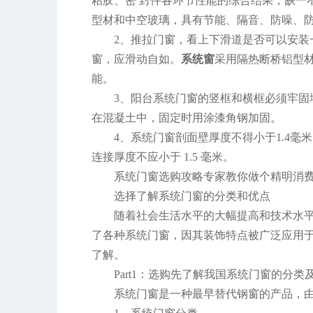
粘胶、密 封件各环节性能的综合结果，缺一
型材和中空玻璃，具有节能、隔音、防噪、
2、推拉门窗，看上下滑道是否可以安
窗，应滑动自如。
系统窗
采用隔热断桥铝型
能。
3、阳台系统门窗的竖框和横框必须牢
在混凝土中，固定时用涂漆角钢加固。
4、系统门窗剖面壁厚度不得小于1.4
连接厚度不应小于 1.5 毫米。
系统门窗选购攻略专家教你做个精明消
选择了解系统门窗的分类和优点
随着社会生活水平的大幅提高和技术水
了各种系统门窗，因其装饰特点被广泛应用
了解。
Part1：选购先了解我国系统门窗的分类
系统门窗是一种最早替代钢窗的产品，