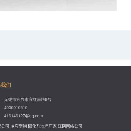
系我们
无锡市宜兴市宜红南路8号
4000010510
416146127@qq.com
程公司
冷弯型钢
固化剂地坪厂家
江阴网络公司