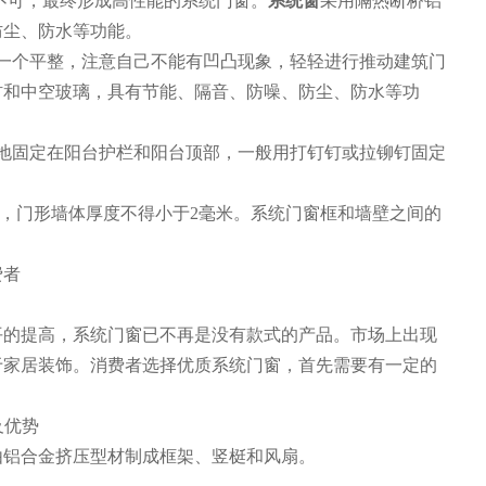
不可，最终形成高性能的系统门窗。
系统窗
采用隔热断桥铝
防尘、防水等功能。
装一个平整，注意自己不能有凹凸现象，轻轻进行推动建筑门
材和中空玻璃，具有节能、隔音、防噪、防尘、防水等功
固地固定在阳台护栏和阳台顶部，一般用打钉钉或拉铆钉固定
毫米，门形墙体厚度不得小于2毫米。系统门窗框和墙壁之间的
费者
平的提高，系统门窗已不再是没有款式的产品。市场上出现
于家居装饰。消费者选择优质系统门窗，首先需要有一定的
及优势
由铝合金挤压型材制成框架、竖梃和风扇。