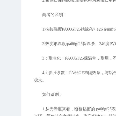
2.聚氯乙烯绝缘条:主要原料为聚氯乙烯
两者的区别：
1:抗拉强度PA66GF25绝缘条> 126 n/m
2:热变形温度:pa66gf25保温条，240度P
3：耐老化：PA66GF25保温带，耐用
4：膨胀系数：PA66GF25隔热条，
极大。
如何鉴别：
1.从光泽度来看，断桥铝窗的 pa66gf2