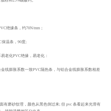
树脂粉和25%碳酸钙。
m PVC绝缘条，约70N/mm；
VC保温条，90度;
，不易老化PVC绝缘，易老化：
与铝合金线膨胀系数一致PVC隔热条，与铝合金线膨胀系数相差
5表面有磨砂纹理，颜色从黑色倒过来; 但 pvc 条看起来光滑有