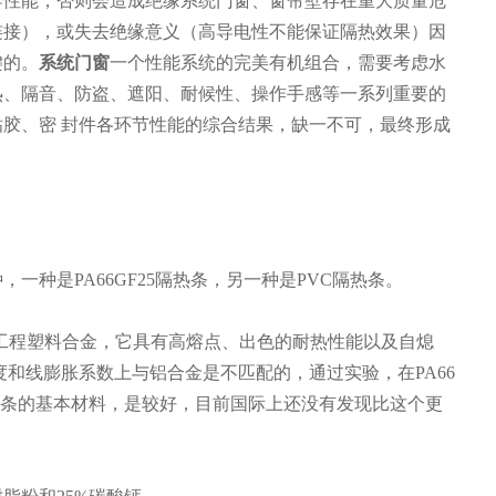
导性能，否则会造成绝缘系统门窗、窗帘壁存在重大质量危
连接），或失去绝缘意义（高导电性不能保证隔热效果）因
键的。
系统门窗
一个性能系统的完美有机组合，需要考虑水
热、隔音、防盗、遮阳、耐候性、操作手感等一系列重要的
胶、密 封件各环节性能的综合结果，缺一不可，最终形成
一种是PA66GF25隔热条，另一种是PVC隔热条。
列改性工程塑料合金，它具有高熔点、出色的耐热性能以及自熄
度和线膨胀系数上与铝合金是不匹配的，通过实验，在PA66
热条的基本材料，是较好，目前国际上还没有发现比这个更