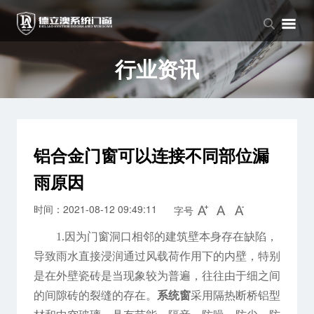
品牌中心
产品中心
新闻中心
品牌介绍
窗系列
公司新闻
行业资讯
企业文化
门系列
行业资讯
阳光房系列
铝合金门窗可以连接不同部位漏
雨原因
时间：2021-08-12 09:49:11
字号
1.因为门窗洞口相邻的建筑壁本身存在缺陷，
导致雨水直接浸润通过风载荷作用下的内壁，特别
是在外壁瓷砖是当现象较为普遍，往往由于细之间
的间隙砖的裂缝的存在。
系统窗
采用隔热断桥铝型