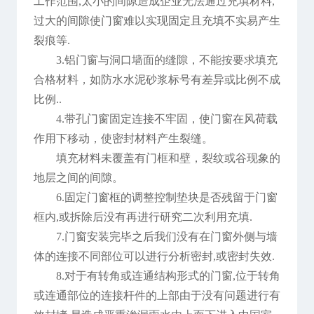
工作范围,太小的间隙造成企业无法通过充填材料,
过大的间隙使门窗难以实现固定且充填不实易产生
裂痕等.
3.铝门窗与洞口墙面的缝隙，不能按要求填充
合格材料，如防水水泥砂浆标号有差异或比例不成
比例..
4
.
带孔门窗固定连接不牢固，使门窗在风荷载
作用下移动，使密封材料产生裂缝。
填充材料未覆盖有门框和壁，裂纹或谷现象的
地层之间的间隙。
6.固定门窗框的调整控制垫块是否残留于门窗
框内,或拆除后没有再进行研究二次利用充填.
7.门窗安装完毕之后我们没有在门窗外侧与墙
体的连接不同部位可以进行分析密封,或密封失效.
8.对于有转角或连通结构形式的门窗,位于转角
或连通部位的连接杆件的上部由于没有问题进行有