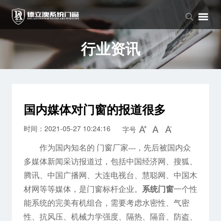
品牌中心
产品中心
新闻中心
品牌介绍
窗系列
公司新闻
行业资讯
企业文化
门系列
行业资讯
阳光房系列
国内媒体对门窗的报道很多
时间：2021-05-27 10:24:16
字号
作为国内知名的 门窗厂家---，先后被国内众
多媒体新闻采访报道过，包括中国经济网、搜狐、
腾讯、中国广播网、大连电视台、慧聪网、中国木
材网等等媒体，是门窗标杆企业。
系统门窗
一个性
能系统的完美有机组合，需要考虑水密性、气密
性、抗风压、机械力学强度、隔热、隔音、防盗、