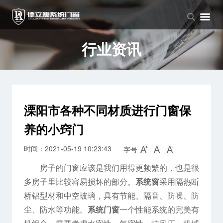
品牌中心
产品中心
新闻中心
品牌介绍
窗系列
公司新闻
行业资讯
企业文化
门系列
行业资讯
阳光房系列
溧阳市各种不同材质进行门窗保
养的小窍门
时间：2021-05-19 10:23:43
字号
房子的门窗应该是我们用得更频繁的，也是很
多房子里比较容易损坏的部分。
系统窗
采用隔热断
桥铝型材和中空玻璃，具有节能、隔音、防噪、防
尘、防水等功能。
系统门窗
一个性能系统的完美有