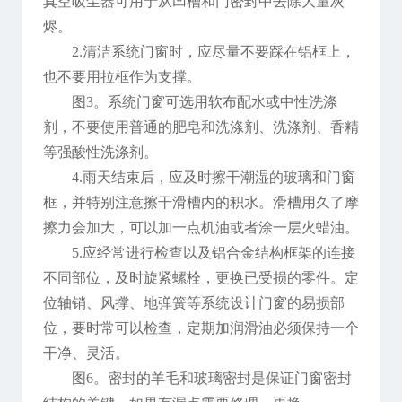
真空吸尘器可用于从凹槽和门密封中去除大量灰
烬。
2.清洁系统门窗时，应尽量不要踩在铝框上，
也不要用拉框作为支撑。
图3。系统门窗可选用软布配水或中性洗涤
剂，不要使用普通的肥皂和洗涤剂、洗涤剂、香精
等强酸性洗涤剂。
4.雨天结束后，应及时擦干潮湿的玻璃和门窗
框，并特别注意擦干滑槽内的积水。滑槽用久了摩
擦力会加大，可以加一点机油或者涂一层火蜡油。
5.应经常进行检查以及铝合金结构框架的连接
不同部位，及时旋紧螺栓，更换已受损的零件。定
位轴销、风撑、地弹簧等系统设计门窗的易损部
位，要时常可以检查，定期加润滑油必须保持一个
干净、灵活。
图6。密封的羊毛和玻璃密封是保证门窗密封