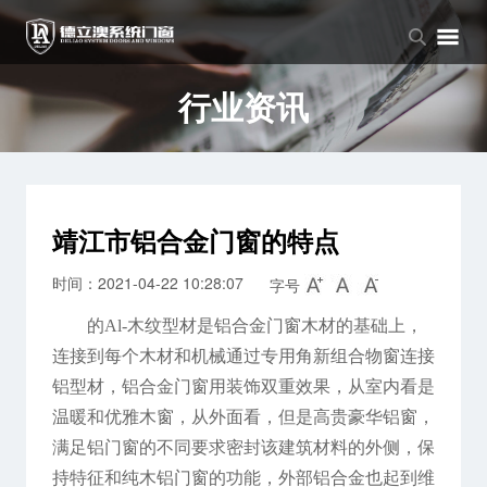
品牌中心
产品中心
新闻中心
品牌介绍
窗系列
公司新闻
行业资讯
企业文化
门系列
行业资讯
阳光房系列
靖江市铝合金门窗的特点
时间：2021-04-22 10:28:07
字号
的Al-木纹型材是铝合金门窗木材的基础上，
连接到每个木材和机械通过专用角新组合物窗连接
铝型材，铝合金门窗用装饰双重效果，从室内看是
温暖和优雅木窗，从外面看，但是高贵豪华铝窗，
满足铝门窗的不同要求密封该建筑材料的外侧，保
持特征和纯木铝门窗的功能，外部铝合金也起到维