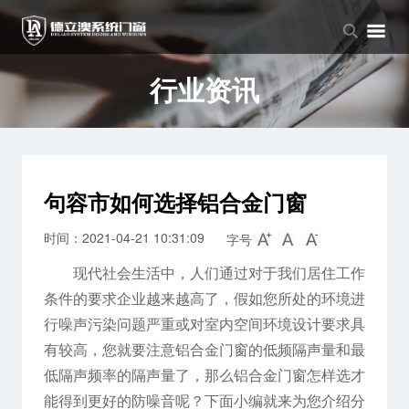
品牌中心
产品中心
新闻中心
品牌介绍
窗系列
公司新闻
行业资讯
企业文化
门系列
行业资讯
阳光房系列
句容市如何选择铝合金门窗
时间：2021-04-21 10:31:09
字号
现代社会生活中，人们通过对于我们居住工作
条件的要求企业越来越高了，假如您所处的环境进
行噪声污染问题严重或对室内空间环境设计要求具
有较高，您就要注意铝合金门窗的低频隔声量和最
低隔声频率的隔声量了，那么铝合金门窗怎样选才
能得到更好的防噪音呢？下面小编就来为您介绍分