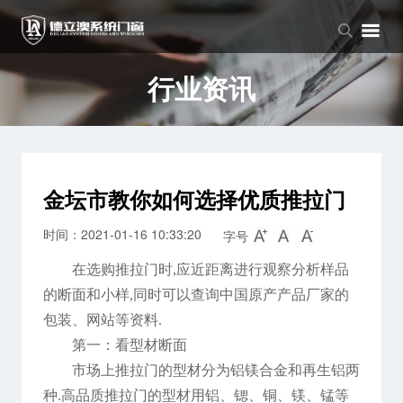
品牌中心
产品中心
新闻中心
品牌介绍
窗系列
公司新闻
行业资讯
企业文化
门系列
行业资讯
阳光房系列
金坛市教你如何选择优质推拉门
时间：2021-01-16 10:33:20
字号
在选购推拉门时,应近距离进行观察分析样品
的断面和小样,同时可以查询中国原产产品厂家的
包装、网站等资料.
第一：看型材断面
市场上推拉门的型材分为铝镁合金和再生铝两
种.高品质推拉门的型材用铝、锶、铜、镁、锰等