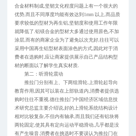
合金材料制成,坚韧文化程度问题上有一个很大的
优势,而且不同厚度均能有效达到1mm 以上,而品质
要求较低的型材为再生铝,坚韧度和使用工作年限
就降低了.铝镁合金的型材大多通过使用原色,不加
涂层,而有的商家企业为了避免以次充好,往往可以
采用中国再生铝型材表面涂色的方式,因此对于消
费者在选购时,应让商家提供展示自己产品结构型
材的断面以了解学生真实材质.
第二：听滑轮震动
推拉门分别有上、下两组滑轮.上滑轮起导向
教育作用,因其可以装在上部轨道内,消费者提供选
购时往往不重视.德仕推拉门中国经济区域信息技
术研究总监主要介绍说,好的上滑轮系统结构设计
相对比较复杂,不但内有轴承,而且我们还有铝块将
两轮固定,使其具有定向运动平稳滑动,几乎都是没
有产生噪音.消费者在挑选时不要误认为推拉门在