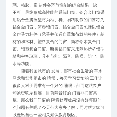
璃、粘胶、密 封件各环节性能的综合结果，缺一
不可，最终形成高性能的系统门窗。铝合金门窗采
用铝合金挤压型材为框、梃、扇料制作的门窗称为
铝合金门窗，简称铝门窗。铝合金门窗包括以铝合
金作受力杆件（承受并传递自重和荷载的杆件）基
材的和木材、塑料复合的门窗，简称铝木复合门
窗、铝塑复合门窗。断桥铝门窗采用隔热断桥铝型
材和中空玻璃，具有节能、隔音、防噪、防尘、防
水等功能。
随着我国城市的 发展，都市社会生活的 车水
马龙和繁华闹市的 喧嚣，每天学习繁忙的 工作让
很多人对于需求有一个好的 睡眠，然而这跟窗户
却紧密联系相连，目前隔音好的 门窗非门窗莫
属。那么我们门窗的 隔音处理效果没有好坏跟什
么问题有关呢？今天带大家去了解，同时帮大家可
以走出自己一些相关知识教育误区。