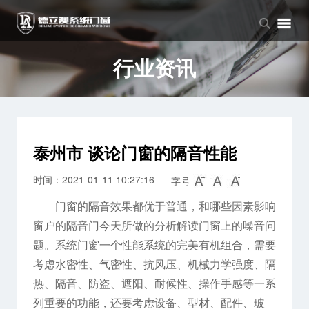
品牌中心
产品中心
新闻中心
品牌介绍
窗系列
公司新闻
行业资讯
企业文化
门系列
行业资讯
阳光房系列
泰州市 谈论门窗的隔音性能
时间：2021-01-11 10:27:16
字号
门窗的隔音效果都优于普通，和哪些因素影响
窗户的隔音门今天所做的分析解读门窗上的噪音问
题。系统门窗一个性能系统的完美有机组合，需要
考虑水密性、气密性、抗风压、机械力学强度、隔
热、隔音、防盗、遮阳、耐候性、操作手感等一系
列重要的功能，还要考虑设备、型材、配件、玻