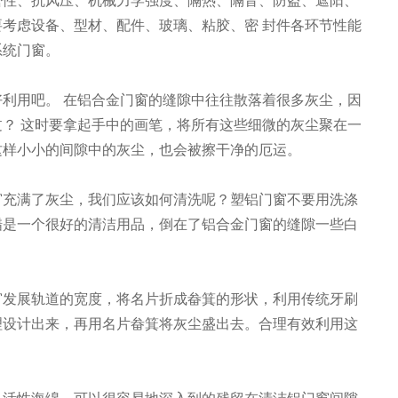
密性、抗风压、机械力学强度、隔热、隔音、防盗、遮阳、
考虑设备、型材、配件、玻璃、粘胶、密 封件各环节性能
系统门窗。
利用吧。 在铝合金门窗的缝隙中往往散落着很多灰尘，因
？ 这时要拿起手中的画笔，将所有这些细微的灰尘聚在一
这样小小的间隙中的灰尘，也会被擦干净的厄运。
窗充满了灰尘，我们应该如何清洗呢？塑铝门窗不要用洗涤
醋是一个很好的清洁用品，倒在了铝合金门窗的缝隙一些白
。
窗发展轨道的宽度，将名片折成畚箕的形状，利用传统牙刷
理设计出来，再用名片畚箕将灰尘盛出去。合理有效利用这