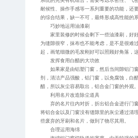
系统的完美有机组合，需要考虑水密性、气
耐候性、操作手感等一系列重要的功能，还要
的综合结果，缺一不可，最终形成高性能的
巧妙地运用油漆刷
家里装修的时候会剩下一些油漆刷，好好
为缝隙很窄，抹布也不能考虑，是不是很难过
起，画笔细微的毛发刚好可以照顾好角落，
发挥食用白醋的大功效
如果家是由铝塑门窗，然后当间隙铝门
剂，清洁产品强酸，铝门窗，以免腐蚀，白
醋，所以灰尘容易取出，铝合金门窗的外观
利用名片改造除尘道具
弃的名片往内对折，折出铝合金进行门
将铝合金以及门窗没有缝隙里的灰尘通过清
些废弃的牙刷和名片，做到了物尽其用。
合理运用海绵