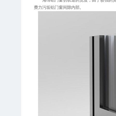
海绵铝门窗切轨道的宽度，由于较强的
费力污垢铝门窗间隙内部。