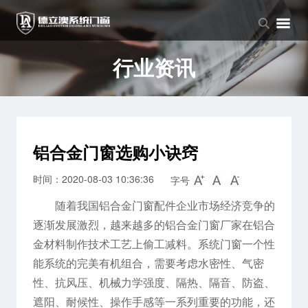
品牌中心
产品中心
新闻中心
品牌介绍
窗系列
公司新闻
行业资讯
企业文化
门系列
行业资讯
阳光房系列
铝合金门窗选购小诀窍
时间：2020-08-03 10:36:36
字号
随着我国铝合金门窗配件企业市场经济竞争的
逐渐发展激烈，越来越多的铝合金门窗厂家在铝合
金材料制作技术工艺上偷工减料。系统门窗一个性
能系统的完美有机组合，需要考虑水密性、气密
性、抗风压、机械力学强度、隔热、隔音、防盗、
遮阳、耐候性、操作手感等一系列重要的功能，还