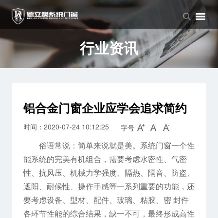
品牌中心
产品中心
新闻中心
品牌介绍
窗系列
公司新闻
行业资讯
企业文化
门系列
行业资讯
阳光房系列
铝合金门窗企业应学会追求简约
时间：2020-07-24 10:12:25
字号
俗语常说：简单来说就是美。系统门窗一个性
能系统的完美有机组合，需要考虑水密性、气密
性、抗风压、机械力学强度、隔热、隔音、防盗、
遮阳、耐候性、操作手感等一系列重要的功能，还
要考虑设备、型材、配件、玻璃、粘胶、密 封件
各环节性能的综合结果，缺一不可，最终形成高性